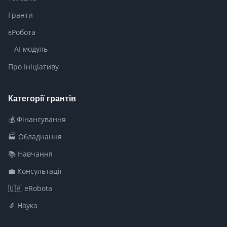
Гранти
єРобота
AI модуль
Про Ініціативу
Категорії грантів
💰 Фінансування
🏭 Обладнання
📚 Навчання
💼 Консультації
🇺🇦 eRobota
🔬 Наука