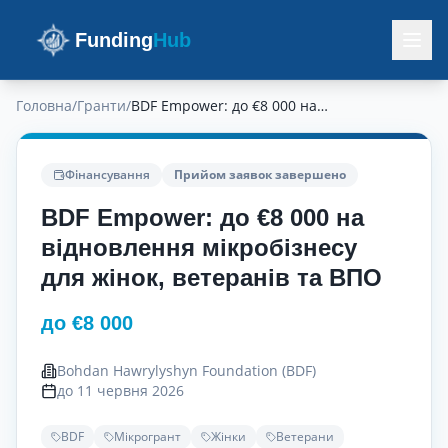
Funding
Hub
Головна
/
Гранти
/
BDF Empower: до €8 000 на відновлення мікробізнесу для жінок, ветеранів та ВПО
Фінансування
Прийом заявок завершено
BDF Empower: до €8 000 на
відновлення мікробізнесу
для жінок, ветеранів та ВПО
до €8 000
Bohdan Hawrylyshyn Foundation (BDF)
до 11 червня 2026
BDF
Мікрогрант
Жінки
Ветерани