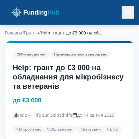
Funding
Hub
Головна
/
Гранти
/
Help: грант до €3 000 на обладнання для мікробізнесу та ветеранів
Фінансування
Прийом заявок завершено
Help: грант до €3 000 на
обладнання для мікробізнесу
та ветеранів
до €3 000
Help - Hilfe zur Selbsthilfe
до 14 квітня 2026
Мікробізнес
Обладнання
Ветерани
ВПО