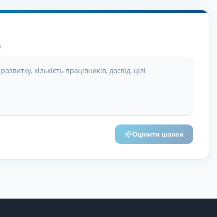
у
Оцінити шанси