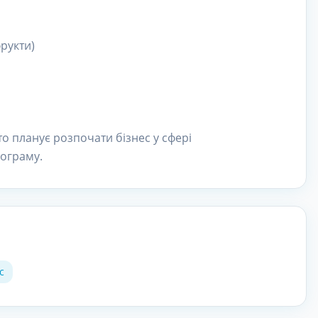
фрукти)
то планує розпочати бізнес у сфері
рограму.
с