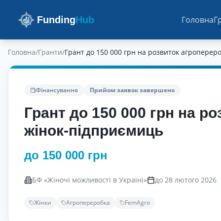
Funding
Hub
Головна
Г
Головна
/
Гранти
/
Грант до 150 000 грн на розвиток агроперер
Фінансування
Прийом заявок завершено
Грант до 150 000 грн на р
жінок-підприємиць
до 150 000 грн
БФ «Жіночі можливості в Україні»
до 28 лютого 2026
Жінки
Агропереробка
FemAgro