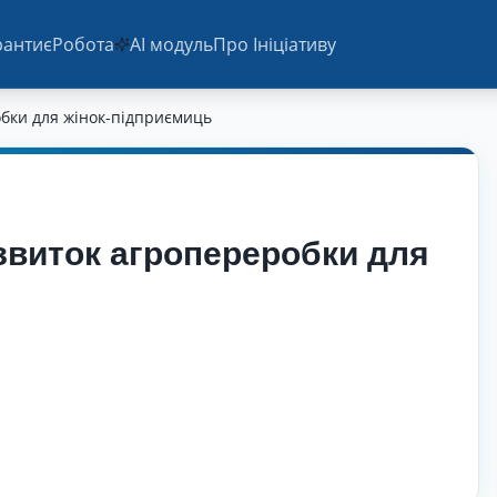
ранти
єРобота
AI модуль
Про Ініціативу
обки для жінок-підприємиць
озвиток агропереробки для