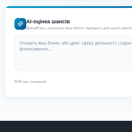
AI-оцінка шансів
Дізнайтесь, наскільки ваш бізнес підходить для цього грант
0
/30
мін. символів