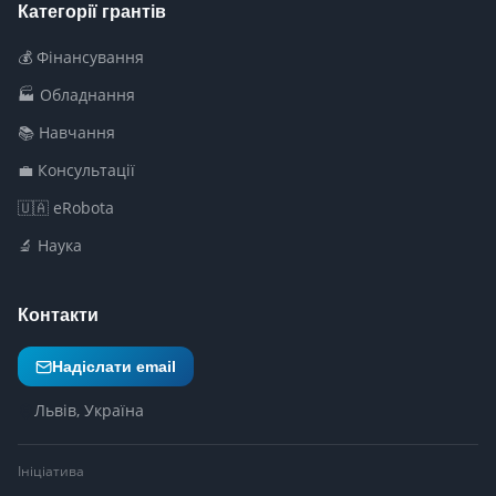
Категорії грантів
💰 Фінансування
🏭 Обладнання
📚 Навчання
💼 Консультації
🇺🇦 eRobota
🔬 Наука
Контакти
Надіслати email
Львів, Україна
Ініціатива