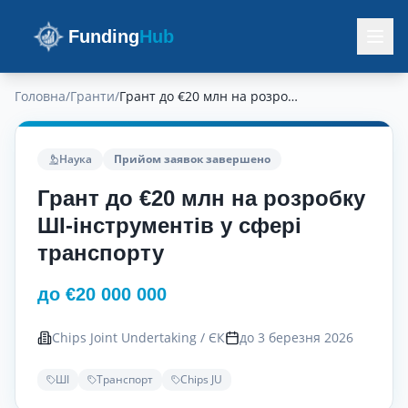
Funding
Hub
Головна
/
Гранти
/
Грант до €20 млн на розробку ШІ-інструментів у сфері транспорту
Наука
Прийом заявок завершено
Грант до €20 млн на розробку
ШІ-інструментів у сфері
транспорту
до €20 000 000
Chips Joint Undertaking / ЄК
до 3 березня 2026
ШІ
Транспорт
Chips JU