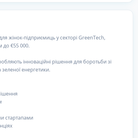
для жінок-підприємиць у секторі GreenTech,
 до €55 000.
робляють інноваційні рішення для боротьби зі
а зеленої енергетики.
рішення
м
ми стартапами
нціях