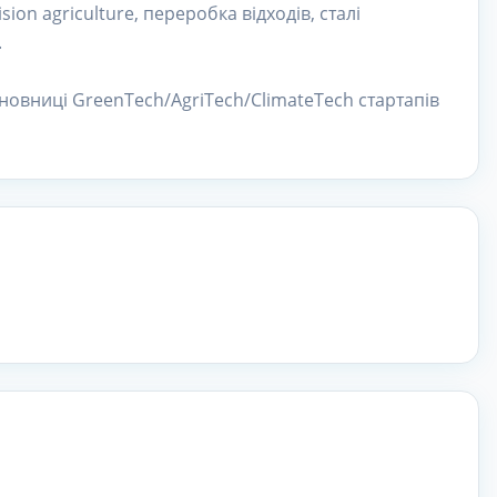
ion agriculture, переробка відходів, сталі
.
новниці GreenTech/AgriTech/ClimateTech стартапів