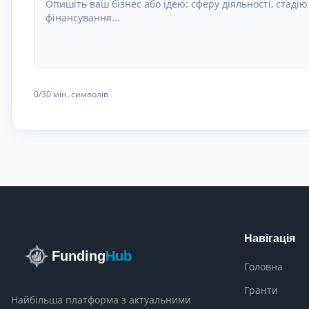
0
/30
мін. символів
Навігація
Funding
Hub
Головна
Гранти
Найбільша платформа з актуальними