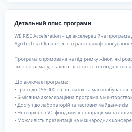
Детальний опис програми
WE RISE Acceleration – це акселераційна програма 
AgriTech та ClimateTech з грантовим фінансуванням
Програма спрямована на підтримку жінок, які роз
зміною клімату, сталого сільського господарства т
Що включає програма:
• Грант до €55 000 на розвиток та масштабування 
• 6-місячна акселераційна програма з менторство
• Доступ до лабораторій та тестових майданчиків
• Нетворкінг з VC-фондами, корпораціями та інши
• Можливість презентації на міжнародних конфере