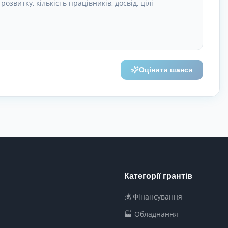
Оцінити шанси
Категорії грантів
💰 Фінансування
🏭 Обладнання