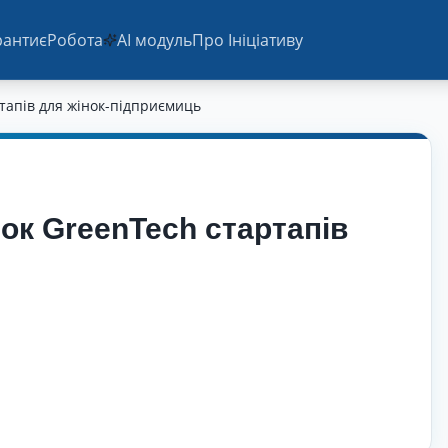
ранти
єРобота
AI модуль
Про Ініціативу
ртапів для жінок-підприємиць
ток GreenTech стартапів