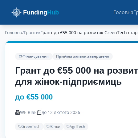
Funding
Hub
Головна
Г
Головна
/
Гранти
/
Грант до €55 000 на розвиток GreenTech ста
Фінансування
Прийом заявок завершено
Грант до €55 000 на розви
для жінок-підприємиць
до €55 000
WE RISE
до 12 лютого 2026
GreenTech
Жінки
AgriTech