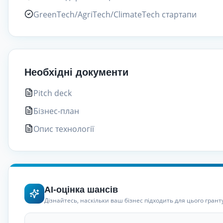
GreenTech/AgriTech/ClimateTech стартапи
Необхідні документи
Pitch deck
Бізнес-план
Опис технології
AI-оцінка шансів
Дізнайтесь, наскільки ваш бізнес підходить для цього грант