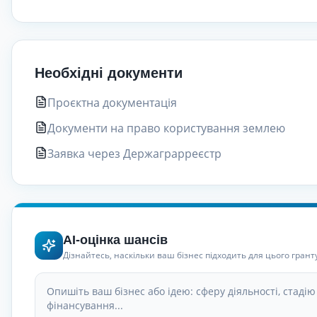
Необхідні документи
Проєктна документація
Документи на право користування землею
Заявка через Держаграрреєстр
AI-оцінка шансів
Дізнайтесь, наскільки ваш бізнес підходить для цього грант