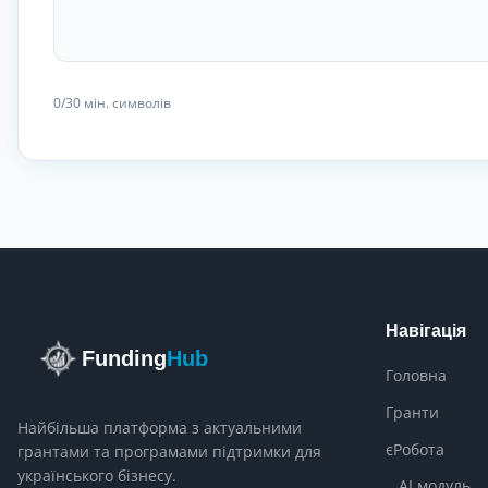
0
/30
мін. символів
Навігація
Funding
Hub
Головна
Гранти
Найбільша платформа з актуальними
єРобота
грантами та програмами підтримки для
українського бізнесу.
AI модуль