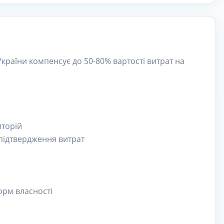
України компенсує до 50-80% вартості витрат на
иторій
 підтвердження витрат
орм власності