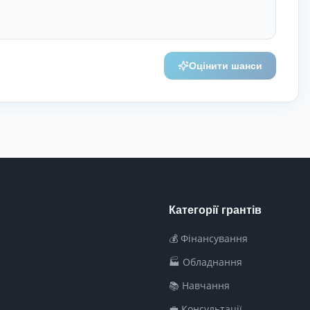
Оцінити шанси
Категорії грантів
💰 Фінансування
🏭 Обладнання
📚 Навчання
💼 Консультації