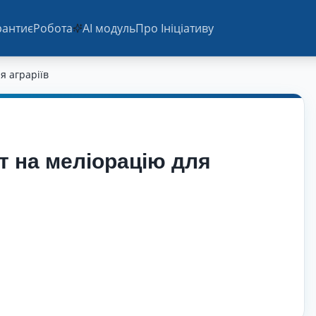
ранти
єРобота
AI модуль
Про Ініціативу
я аграріїв
т на меліорацію для