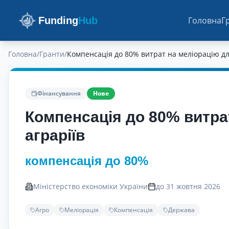
Funding
Hub
Головна
Г
Головна
/
Гранти
/
Компенсація до 80% витрат на меліорацію дл
Фінансування
Нове
Компенсація до 80% витра
аграріїв
компенсація до 80%
Міністерство економіки України
до 31 жовтня 2026
Агро
Меліорація
Компенсація
Держава