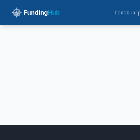
Funding
Hub
Головна
Г