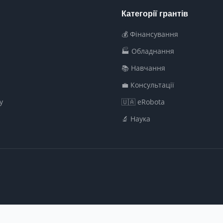
Категорії грантів
💰 Фінансування
🏭 Обладнання
📚 Навчання
💼 Консультації
у
🇺🇦 eRobota
🔬 Наука