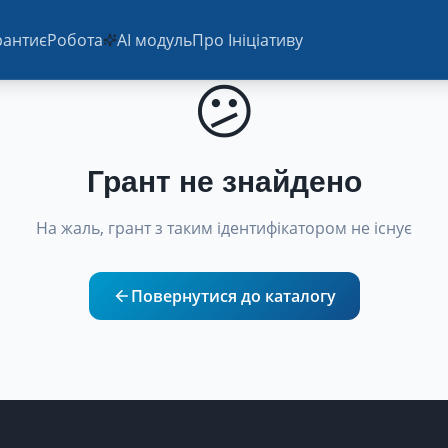
ранти
єРобота
AI модуль
Про Ініціативу
😕
Грант не знайдено
На жаль, грант з таким ідентифікатором не існує
Повернутися до каталогу