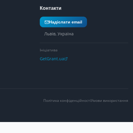
Контакти
Надіслати email
Львів, Україна
Ініціатива
GetGrant.ua
Політика конфіденційності
Умови використання