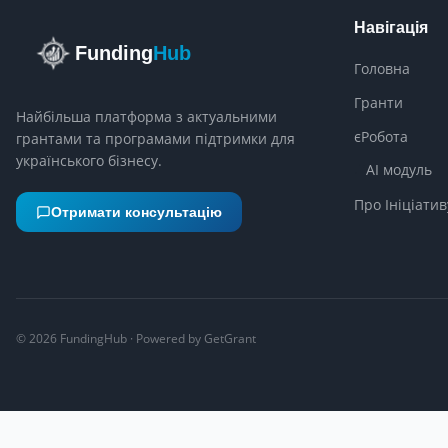
Навігація
Funding
Hub
Головна
Гранти
Найбільша платформа з актуальними
єРобота
грантами та програмами підтримки для
українського бізнесу.
AI модуль
Про Ініціатив
Отримати консультацію
©
2026
FundingHub · Powered by GetGrant