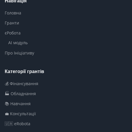
Навігація
Головна
Гранти
єРобота
AI модуль
Про Ініціативу
Категорії грантів
💰 Фінансування
🏭 Обладнання
📚 Навчання
💼 Консультації
🇺🇦 eRobota