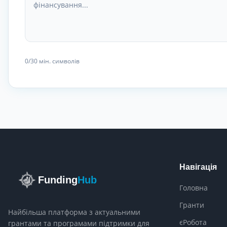
0
/30
мін. символів
Навігація
Funding
Hub
Головна
Гранти
Найбільша платформа з актуальними
єРобота
грантами та програмами підтримки для