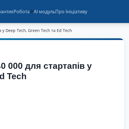
ранти
єРобота
AI модуль
Про Ініціативу
в у Deep Tech, Green Tech та Ed Tech
0 000 для стартапів у
d Tech