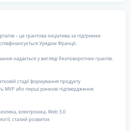
тапів – це грантова ініціатива за підтримки
 співфінансується Урядом Франції.
ання надається у вигляді безповоротних грантів.
чатковій стадії формування продукту
ають MVP або перші ринкові підтвердження
рбезпека, електроніка, Web 3.0
логії, сталий розвиток