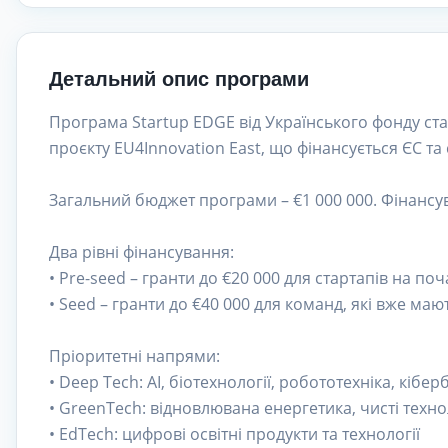
Детальний опис програми
Програма Startup EDGE від Українського фонду стар
проєкту EU4Innovation East, що фінансується ЄС та
Загальний бюджет програми – €1 000 000. Фінансув
Два рівні фінансування:
• Pre-seed – гранти до €20 000 для стартапів на по
• Seed – гранти до €40 000 для команд, які вже м
Пріоритетні напрями:
• Deep Tech: AI, біотехнології, робототехніка, кібе
• GreenTech: відновлювана енергетика, чисті техно
• EdTech: цифрові освітні продукти та технології