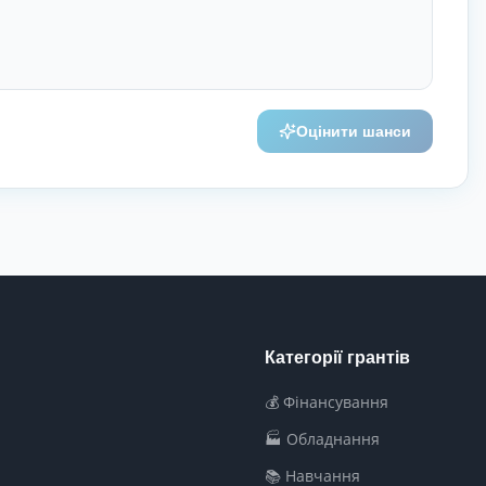
Оцінити шанси
Категорії грантів
💰 Фінансування
🏭 Обладнання
📚 Навчання