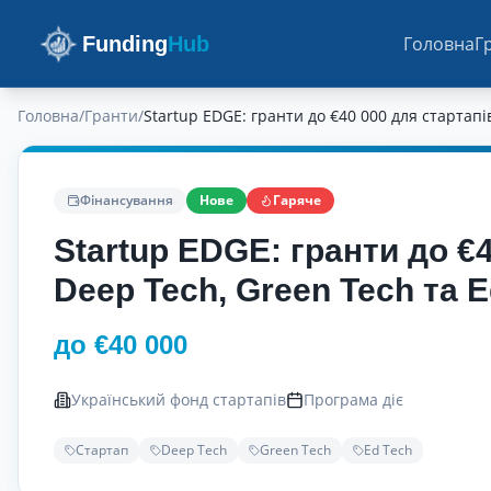
Funding
Hub
Головна
Г
Головна
/
Гранти
/
Startup EDGE: гранти до €40 000 для стартапі
Фінансування
Нове
Гаряче
Startup EDGE: гранти до €4
Deep Tech, Green Tech та E
до €40 000
Український фонд стартапів
Програма діє
Стартап
Deep Tech
Green Tech
Ed Tech