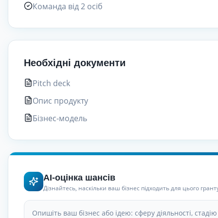
Команда від 2 осіб
Необхідні документи
Pitch deck
Опис продукту
Бізнес-модель
AI-оцінка шансів
Дізнайтесь, наскільки ваш бізнес підходить для цього грант