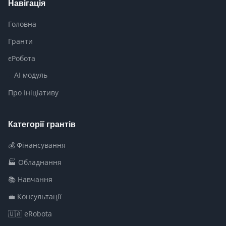
Навігація
Головна
Гранти
єРобота
AI модуль
Про Ініціативу
Категорії грантів
💰 Фінансування
🏭 Обладнання
📚 Навчання
💼 Консультації
🇺🇦 eRobota