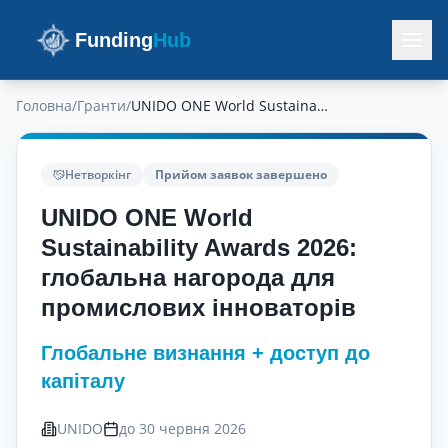
Funding
Hub
Головна
/
Гранти
/
UNIDO ONE World Sustainability Awards 2026: глобальна нагорода для промислових інноваторів
Нетворкінг
Прийом заявок завершено
UNIDO ONE World
Sustainability Awards 2026:
глобальна нагорода для
промислових інноваторів
Глобальне визнання + доступ до
капіталу
UNIDO
до 30 червня 2026